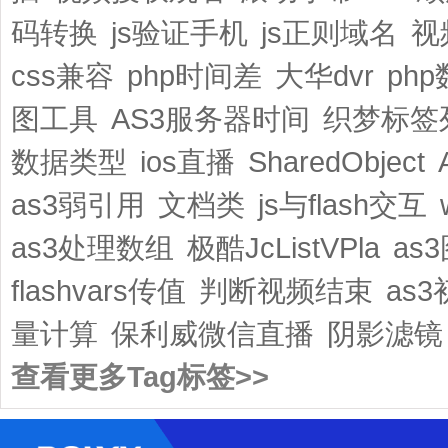
码转换
js验证手机
js正则域名
视
css兼容
php时间差
大华dvr
ph
图工具
AS3服务器时间
织梦标签
数据类型
ios直播
SharedObject
as3弱引用
文档类
js与flash交互
as3处理数组
极酷JcListVPla
as
flashvars传值
判断视频结束
as
量计算
保利威微信直播
阴影滤镜
查看更多Tag标签>>