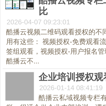
酷播云视频专栏
比
2026-04-07 09:23:01
酷播云视频二维码观看授权的不
用有这些： 视频授权-免费观看
签组观看，视频授权-用户报名管
酷播云不...
企业培训授权观
2026-01-14 08:41:19
酷播云私域视频专栏