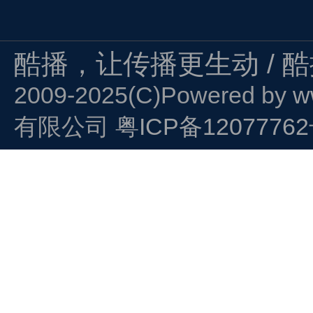
酷播，让传播更生动 / 
2009-2025(C)Powered by
w
有限公司
粤ICP备1207776