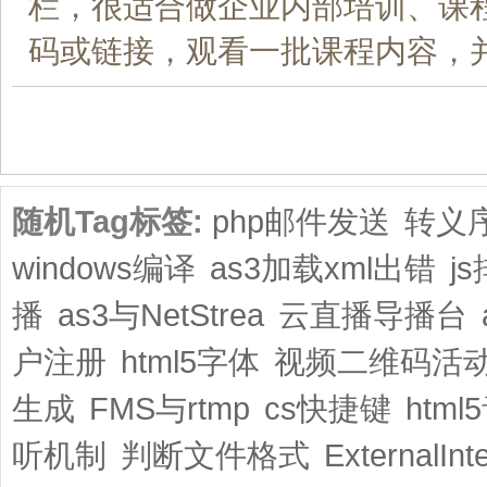
栏，很适合做企业内部培训、课
码或链接，观看一批课程内容，并
共1页/3条
随机Tag标签:
php邮件发送
转义
windows编译
as3加载xml出错
j
播
as3与NetStrea
云直播导播台
户注册
html5字体
视频二维码活
生成
FMS与rtmp
cs快捷键
htm
听机制
判断文件格式
ExternalInt