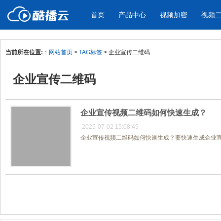
首页
产品中心
视频加密
视频
当前所在位置:
：
网站首页
>
TAG标签
> 企业宣传二维码
产品与新功能
应用场景
企业宣传二维码
视频加密防下载防录屏
酷播云 | 
企业宣传
产品宣传
教学课程全终端视频加密
免费稳定无广
企业视频宣传，提升企业形象
通过视频来展示产
防下载/防盗录/防录屏/防篡改
帮助企业视频
色
企业宣传视频二维码如何快速生成？
2025-07-02 15:08:45
企业宣传视频二维码如何快速生成？要快速生成企业宣
个人网站
工作汇报
为个人网站、博客论坛，添加视频
工作场景的工作汇
内容
年会节目
共1页/1条