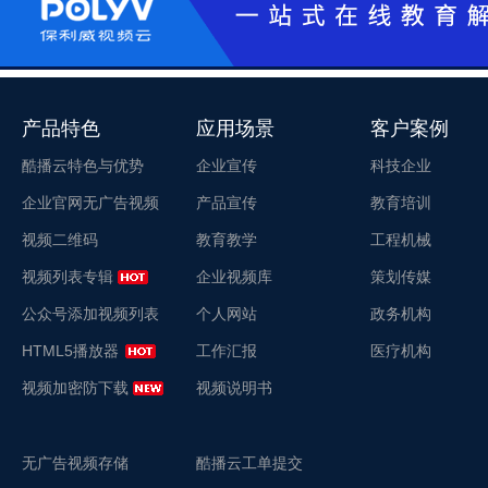
产品特色
应用场景
客户案例
酷播云特色与优势
企业宣传
科技企业
企业官网无广告视频
产品宣传
教育培训
视频二维码
教育教学
工程机械
视频列表专辑
企业视频库
策划传媒
公众号添加视频列表
个人网站
政务机构
HTML5播放器
工作汇报
医疗机构
视频加密防下载
视频说明书
无广告视频存储
酷播云工单提交