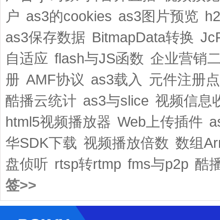
户
as3的cookies
as3图片预览
h
as3保存数据
BitmapData转换
Jc
自适应
flash与JS函数
企业营销
册
AMF协议
as3载入
元件注册点
酷播云统计
as3与slice
视频信息
html5视频播放器
Web上传插件
华SDK下载
视频播放倍数
数组Ar
盘侦听
rtsp转rtmp
fms与p2p
酷
签>>