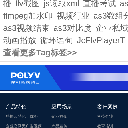
播
flv截图
js读取xml
直播考试
a
ffmpeg加水印
视频行业
as3数组
as3视频结束
as3对比度
企业私
动画播放
循环语句
JcFlvPlayerT
查看更多Tag标签>>
产品特色
应用场景
客户案例
酷播云特色与优势
企业宣传
科技企业
企业官网无广告视频
产品宣传
教育培训