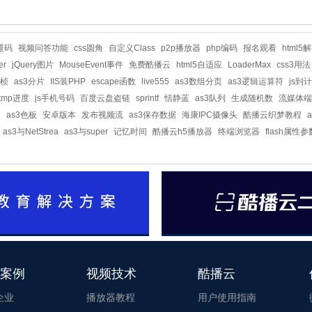
维码
视频问答功能
css圆角
自定义Class
p2p播放器
php编码
报名观看
html5
er
jQuery图片
MouseEvent事件
免费酷播云
html5自适应
LoaderMax
css3用法
取桢
as3分片
IIS装PHP
escape函数
live555
as3数组分页
as3逻辑运算符
js到
rtmp进度
js手机号码
百度云盘盗链
sprintf
恬静蓝
as3队列
生成随机数
流媒体端
l
as3色板
安卓版本
发布视频流
as3保存数据
海康IPC摄像头
酷播云织梦教程
as3与NetStrea
as3与super
记忆时间
酷播云h5播放器
终端浏览器
flash属性参
案例
视频技术
酷播云
企业
播放器教程
用户使用指南