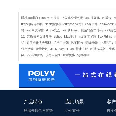
随机Tag标签:
flashvars传值
字符串变量判断
as3流媒体
酷播云二
ffmpeg命令截图
flash播放器
crtmpserver源
cc客户端
as3与setInt
符
as3中文字体
rtmpe安全
as3的Timer
视频转换二维码
as3获
11
带微博网页播放器
splice
Mac地址
as3文本字符
flex与rtmp
组
海康摄像头改密码
门户二维码
歌词同步
翻译神器
as3调用xm
优惠活动
音量控制
JcFlvPlayerT
as3禁止右键
酷播云模版二维码
频二维码加密码
乐视云点播
查看更多Tag标签>>
产品特色
应用场景
客户
酷播云特色与优势
企业宣传
科技