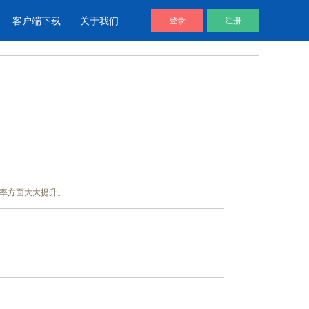
客户端下载
关于我们
登录
注册
酷播V4 | 免费视频播放器
企业视频库
帮助用户通过代码直接调用视频文
企业视频宣传，提升企业形象
件进放播放
面大大提升。...
视频说明书
产品视频说明书，产品安装应用视
频说明书