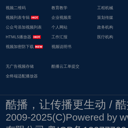
视频二维码
教育教学
工程机械
视频列表专辑
企业视频库
策划传媒
公众号添加视频列表
个人网站
政务机构
HTML5播放器
工作汇报
医疗机构
视频加密防下载
视频说明书
无广告视频存储
酷播云工单提交
全终端适配播放器
酷播，让传播更生动 / 
2009-2025(C)Powered by
w