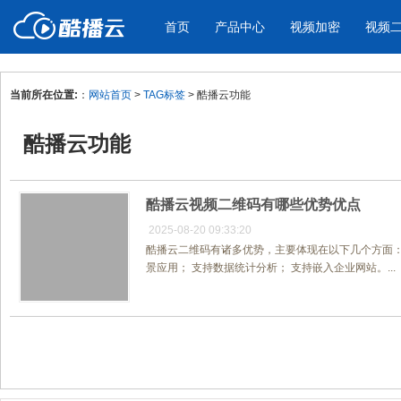
首页
产品中心
视频加密
视频
当前所在位置:
：
网站首页
>
TAG标签
> 酷播云功能
产品与新功能
应用场景
酷播云功能
视频加密防下载防录屏
酷播云 | 
企业宣传
产品宣传
教学课程全终端视频加密
免费稳定无广
企业视频宣传，提升企业形象
通过视频来展示产
防下载/防盗录/防录屏/防篡改
帮助企业视频
色
酷播云视频二维码有哪些优势优点
2025-08-20 09:33:20
酷播云二维码有诸多优势，主要体现在以下几个方面： 
个人网站
工作汇报
景应用； 支持数据统计分析； 支持嵌入企业网站。 ...
为个人网站、博客论坛，添加视频
工作场景的工作汇
内容
年会节目
共1页/1条