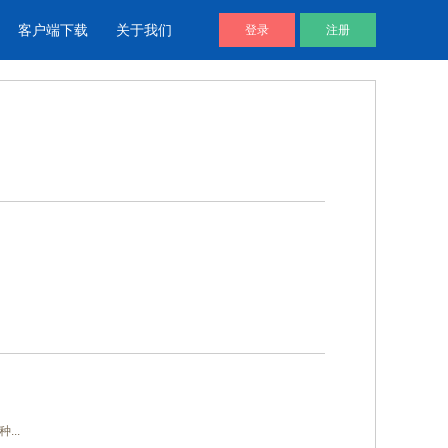
客户端下载
关于我们
登录
注册
酷播V4 | 免费视频播放器
企业视频库
帮助用户通过代码直接调用视频文
企业视频宣传，提升企业形象
件进放播放
视频说明书
产品视频说明书，产品安装应用视
频说明书
..