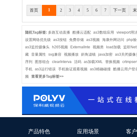
1
首页
2
3
4
5
6
7
下一页
末
随机Tag标签:
多路互动直播
酷播云适配
as3数组应用
viewport用
设置网络优先级
as3按钮
免费存储
as3视频
海康外网访问
php
as3监控摄像头
h265视频
ExternalInte
视频类
load加载
监听Net
藏
音量属性
svg兼容
视频播放
斜角滤镜
java加密
as3关闭摄像
序列
图形组合
clearInterva
活码
as加载XML
替换视频
crtmpse
手机
as3运行错误
手机验证观看视频
as3精确碰撞
酷播云用户登
频
查看更多Tag标签>>
产品特色
应用场景
客户