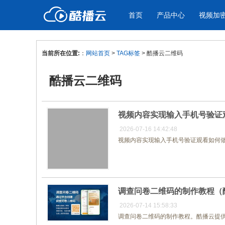
首页
产品中心
视频加
当前所在位置:
：
网站首页
>
TAG标签
> 酷播云二维码
产品与新功能
应用场景
酷播云二维码
视频加密防下载防录屏
企业宣传
产
教学课程全终端视频加密
企业视频宣传，提升企业形象
通过
防下载/防盗录/防录屏/防篡改
色
视频内容实现输入手机号验证
2026-07-16 14:42:48
视频内容实现输入手机号验证观看如何做
个人网站
工
为个人网站、博客论坛，添加视频
工作
内容
年会
调查问卷二维码的制作教程（
2026-07-14 15:58:33
调查问卷二维码的制作教程。酷播云提供了