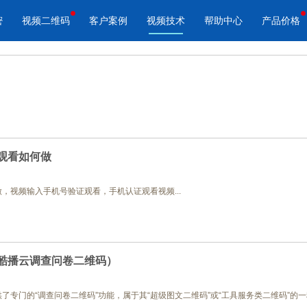
密
视频二维码
客户案例
视频技术
帮助中心
产品价格
酷播云 | 企业视频轻松上云
酷播云视频二维码
品宣传
教学网站
免费稳定无广告视频云服务
自动生成视频二维码
视频来展示产品新功能、新特
在线教育在线教学应用场景
帮助企业视频轻松上云
快速实现视频二维码宣传营销
观看如何做
，视频输入手机号验证观看，手机认证观看视频...
作汇报
体育培训
场景的工作汇报、年度总结、
体育运动、体育赛事教学培训
节目
酷播云调查问卷二维码）
专门的“调查问卷二维码”功能，属于其“超级图文二维码”或“工具服务类二维码”的一种.