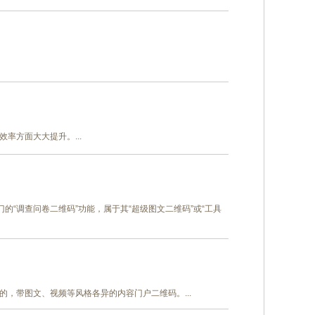
率方面大大提升。...
“调查问卷二维码”功能，属于其“超级图文二维码”或“工具
，带图文、视频等风格各异的内容门户二维码。...