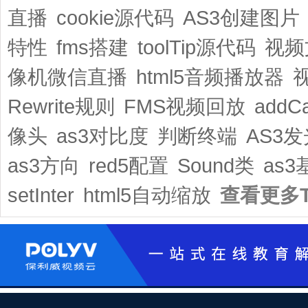
直播
cookie源代码
AS3创建图片
特性
fms搭建
toolTip源代码
视频
像机微信直播
html5音频播放器
视
Rewrite规则
FMS视频回放
addC
像头
as3对比度
判断终端
AS3发
as3方向
red5配置
Sound类
as
setInter
html5自动缩放
查看更多T