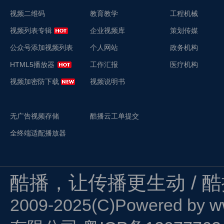
视频二维码
教育教学
工程机械
视频列表专辑
企业视频库
策划传媒
公众号添加视频列表
个人网站
政务机构
HTML5播放器
工作汇报
医疗机构
视频加密防下载
视频说明书
无广告视频存储
酷播云工单提交
全终端适配播放器
酷播，让传播更生动 / 
2009-2025(C)Powered by
w