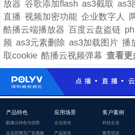
放器
谷歌添加flash
as3截取
as
直播
视频加密功能
企业数字人
酷播云端播放器
百度云盘盗链
p
频
as3元素删除
as3加载图片
播
取cookie
酷播云视频弹幕
查看更多
产品特色
应用场景
客户案例
酷播云特色与优势
企业宣传
科技企业
企业官网无广告视频
产品宣传
教育培训