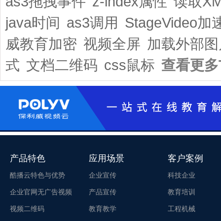
as3拖拽事件
z-index属性
读取X
java时间
as3调用
StageVideo加
威教育加密
视频全屏
加载外部图
式
文档二维码
css鼠标
查看更多T
产品特色
应用场景
客户案例
酷播云特色与优势
企业宣传
科技企业
企业官网无广告视频
产品宣传
教育培训
视频二维码
教育教学
工程机械