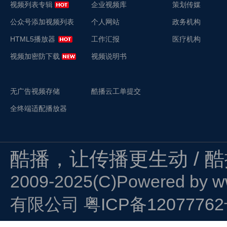
视频列表专辑
企业视频库
策划传媒
公众号添加视频列表
个人网站
政务机构
HTML5播放器
工作汇报
医疗机构
视频加密防下载
视频说明书
无广告视频存储
酷播云工单提交
全终端适配播放器
酷播，让传播更生动 / 
2009-2025(C)Powered by
w
有限公司
粤ICP备1207776