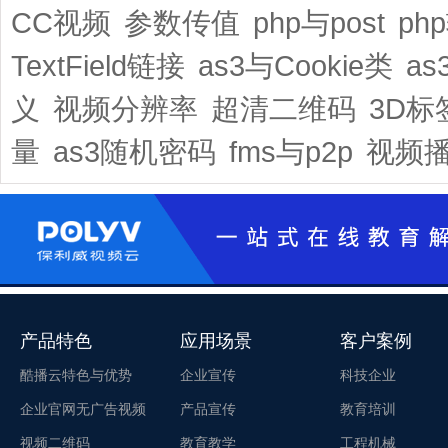
CC视频
参数传值
php与post
ph
TextField链接
as3与Cookie类
as
义
视频分辨率
超清二维码
3D标
量
as3随机密码
fms与p2p
视频
产品特色
应用场景
客户案例
酷播云特色与优势
企业宣传
科技企业
企业官网无广告视频
产品宣传
教育培训
视频二维码
教育教学
工程机械