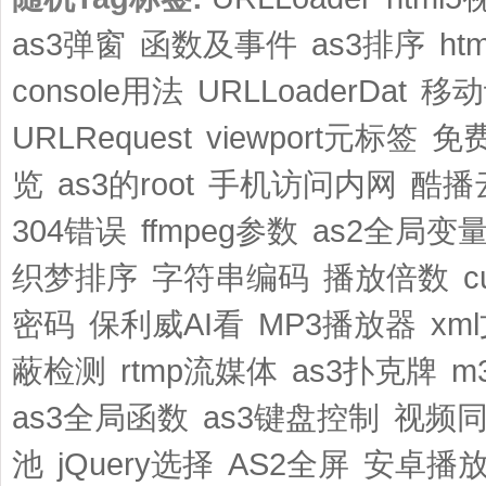
as3弹窗
函数及事件
as3排序
ht
console用法
URLLoaderDat
移动
URLRequest
viewport元标签
免
览
as3的root
手机访问内网
酷播
304错误
ffmpeg参数
as2全局变
织梦排序
字符串编码
播放倍数
c
密码
保利威AI看
MP3播放器
xm
蔽检测
rtmp流媒体
as3扑克牌
m
as3全局函数
as3键盘控制
视频
池
jQuery选择
AS2全屏
安卓播