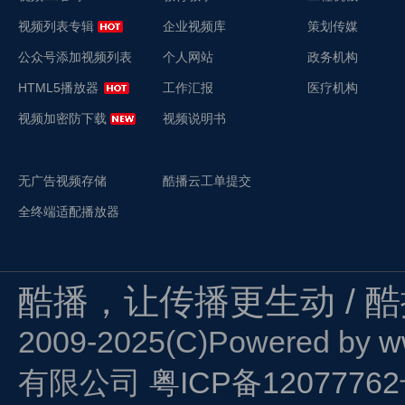
视频列表专辑
企业视频库
策划传媒
公众号添加视频列表
个人网站
政务机构
HTML5播放器
工作汇报
医疗机构
视频加密防下载
视频说明书
无广告视频存储
酷播云工单提交
全终端适配播放器
酷播，让传播更生动 / 
2009-2025(C)Powered by
w
有限公司
粤ICP备1207776