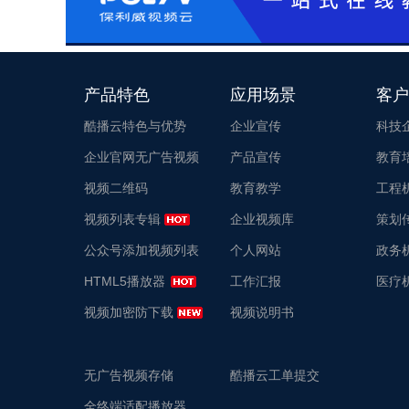
产品特色
应用场景
客户
酷播云特色与优势
企业宣传
科技
企业官网无广告视频
产品宣传
教育
视频二维码
教育教学
工程
视频列表专辑
企业视频库
策划
公众号添加视频列表
个人网站
政务
HTML5播放器
工作汇报
医疗
视频加密防下载
视频说明书
无广告视频存储
酷播云工单提交
全终端适配播放器