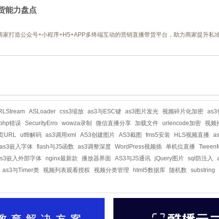
货能力盘点
商家打造公众号+小程序+H5+APP多终端互动的营销直播带货平台，助力商家提升
RLStream
ASLoader
css3缩放
as3与ESC键
as3图片发光
视频碎片化加密
as
php错误
SecurityErro
wowza录制
微信直播分享
加载文件
urlencode加密
视频
页URL
utf8解码
as3调用xml
AS3创建图片
AS3截图
fms5安装
HLS视频直播
a
as3嵌入字体
flash与JS函数
as3调整深度
WordPress视频插
单机位直播
Twee
as3嵌入外部字体
nginx最新款
播放器界面
AS3与JS通讯
jQuery图片
sql防注入
as3与Timer类
视频列表观看授权
视频分类管理
html5数据库
随机数
substring