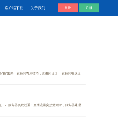
客户端下载
关于我们
登录
注册
酷播V4 | 免费视频播放器
企业视频库
帮助用户通过代码直接调用视频文
企业视频宣传，提升企业形象
件进放播放
“搭”出来，直播间布局技巧，直播间设计 ，直播间视觉设
视频说明书
产品视频说明书，产品安装应用视
频说明书
。 2. 服务器负载过重：直播流量突然激增时，服务器处理