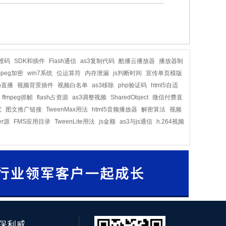
维码
SDK和插件
Flash通信
as3复制代码
酷播云播放器
播放器制
fmpeg加密
win7系统
位运算符
内存泄漏
js判断时间
宣传单页模版
sp直播
视频背景插件
视频白名单
as3移除
php验证码
html5自适
ffmpeg抓帧
flash占资源
as3调整视频
SharedObject
微信付费直
宽
图文推广链接
TweenMax用法
html5音频播放器
解密算法
视频
er源
FMS应用目录
TweenLite用法
js金额
as3与js通信
h.264视频
保利威