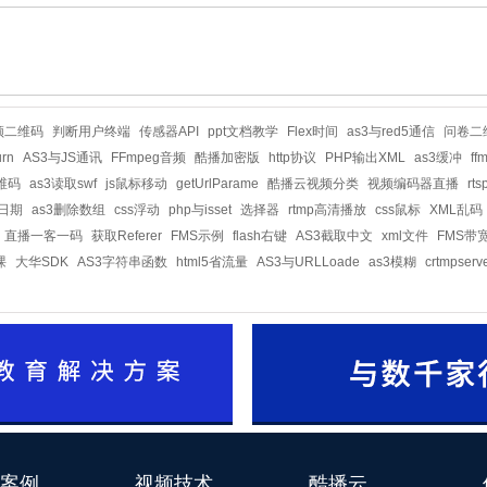
频二维码
判断用户终端
传感器API
ppt文档教学
Flex时间
as3与red5通信
问卷二
rn
AS3与JS通讯
FFmpeg音频
酷播加密版
http协议
PHP输出XML
as3缓冲
f
维码
as3读取swf
js鼠标移动
getUrlParame
酷播云视频分类
视频编码器直播
rt
3日期
as3删除数组
css浮动
php与isset
选择器
rtmp高清播放
css鼠标
XML乱码
直播一客一码
获取Referer
FMS示例
flash右键
AS3截取中文
xml文件
FMS带
课
大华SDK
AS3字符串函数
html5省流量
AS3与URLLoade
as3模糊
crtmpserv
案例
视频技术
酷播云