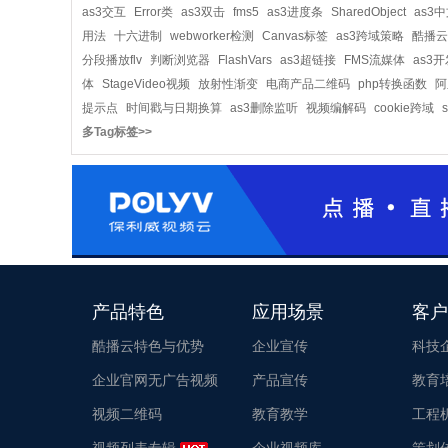
as3交互
Error类
as3双击
fms5
as3进度条
SharedObject
as3
用法
十六进制
webworker检测
Canvas标签
as3跨域策略
酷播云
分段播放flv
判断浏览器
FlashVars
as3超链接
FMS流媒体
as3开
体
StageVideo视频
放射性渐变
电商产品二维码
php转换函数
阿
提示点
时间戳与日期换算
as3删除监听
视频编解码
cookie跨域
多Tag标签>>
产品特色
应用场景
客户
酷播云特色与优势
企业宣传
科技
企业官网无广告视频
产品宣传
教育
视频二维码
教育教学
工程