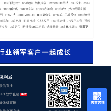
件
Flex日期控件
as3键值
随机字符
TweenLite用法
as3投影
css3
s
ffmpeg转码
substr字符
php程序加密
udp协议
授权观看直播
队列
fms方法
addEventList
rtsp摄像头
url解码
工单系统
rtmp流媒
xml添加
as3色板
时间换转
CSS应用
rtsp流盗链
小程序加密
视频
定义类
as3定位
酷播云ppt二维码
选择元素
as3麻将算法
查看更
保利威
微信直播
PPT教学直播
摄像机直播
售前咨询