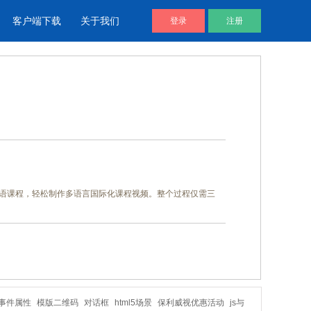
客户端下载
关于我们
登录
注册
酷播V4 | 免费视频播放器
企业视频库
帮助用户通过代码直接调用视频文
企业视频宣传，提升企业形象
件进放播放
外语课程，轻松制作多语言国际化课程视频。整个过程仅需三
视频说明书
产品视频说明书，产品安装应用视
频说明书
事件属性
模版二维码
对话框
html5场景
保利威视优惠活动
js与