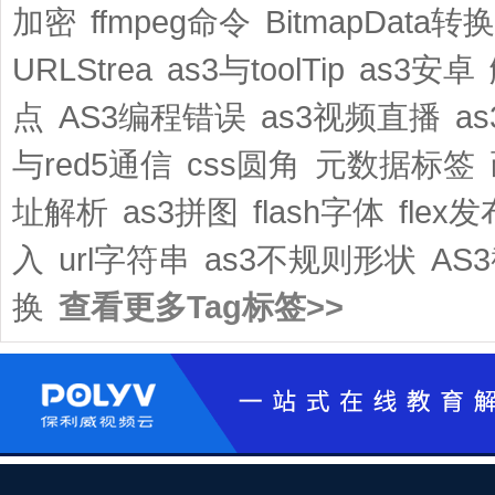
加密
ffmpeg命令
BitmapData转换
URLStrea
as3与toolTip
as3安卓
点
AS3编程错误
as3视频直播
a
与red5通信
css圆角
元数据标签
址解析
as3拼图
flash字体
flex
入
url字符串
as3不规则形状
AS
换
查看更多Tag标签>>