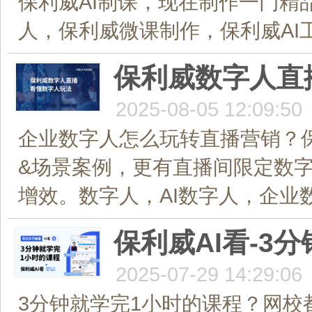
保利威AI制课，现在制作一门精
人，保利威微课制作，保利威AI工具
保利威数字人直
2025-08-05 12:09:50
企业数字人怎么玩转直播营销？
&场景案例，更有直播间限定数
增效。数字人，AI数字人，企业数
保利威AI看-3
2025-07-29 14:29:06
3分钟就学完1小时的课程？网校都在