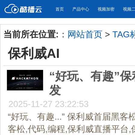
首页
产品中心
视频加密
视频
当前所在位置:
：
网站首页
>
TAG
产品与新功能
应用场景
保利威AI
视频加密防下载防录屏
酷播云 | 
企业宣传
产品宣传
教学课程全终端视频加密
免费稳定无广
企业视频宣传，提升企业形象
通过视频来展示产
防下载/防盗录/防录屏/防篡改
帮助企业视频
色
“好玩、有趣”
发
个人网站
工作汇报
为个人网站、博客论坛，添加视频
工作场景的工作汇
内容
年会节目
2025-11-27 23:22:53
“好玩、有趣...” 保利威首届
客松,代码,编程,保利威直播平台,