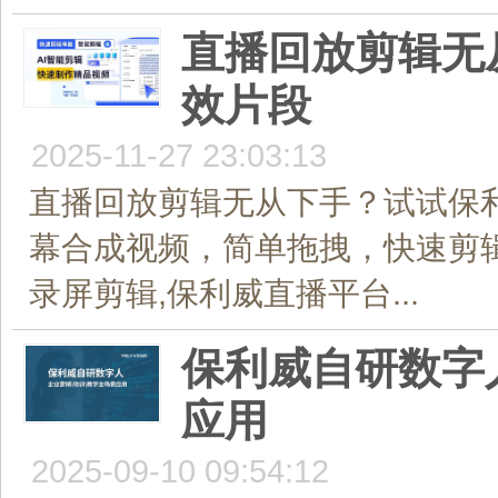
直播回放剪辑无
效片段
2025-11-27 23:03:13
直播回放剪辑无从下手？试试保
幕合成视频，简单拖拽，快速剪辑
录屏剪辑,保利威直播平台...
保利威自研数字
应用
2025-09-10 09:54:12