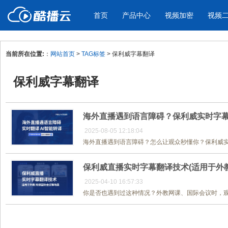
首页
产品中心
视频加密
视频
当前所在位置:
：
网站首页
>
TAG标签
> 保利威字幕翻译
产品与新功能
应用场景
保利威字幕翻译
视频加密防下载防录屏
酷播云 | 
企业宣传
产品宣传
教学课程全终端视频加密
免费稳定无广
企业视频宣传，提升企业形象
通过视频来展示产
防下载/防盗录/防录屏/防篡改
帮助企业视频
色
海外直播遇到语言障碍？保利威实时字幕
2025-08-05 12:18:04
海外直播遇到语言障碍？怎么让观众秒懂你？保利威实时
个人网站
工作汇报
为个人网站、博客论坛，添加视频
工作场景的工作汇
保利威直播实时字幕翻译技术(适用于外
内容
年会节目
2025-04-10 16:57:33
你是否也遇到过这种情况？外教网课、国际会议时，观
共1页/2条