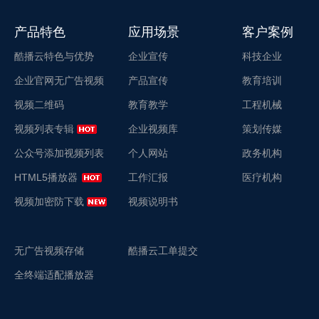
产品特色
应用场景
客户案例
酷播云特色与优势
企业宣传
科技企业
企业官网无广告视频
产品宣传
教育培训
视频二维码
教育教学
工程机械
视频列表专辑
企业视频库
策划传媒
公众号添加视频列表
个人网站
政务机构
HTML5播放器
工作汇报
医疗机构
视频加密防下载
视频说明书
无广告视频存储
酷播云工单提交
全终端适配播放器