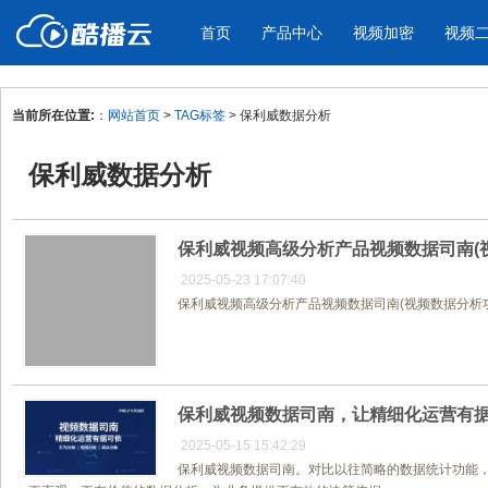
首页
产品中心
视频加密
视频
当前所在位置:
：
网站首页
>
TAG标签
> 保利威数据分析
产品与新功能
应用场景
保利威数据分析
视频加密防下载防录屏
酷播云 | 
企业宣传
产品宣传
教学课程全终端视频加密
免费稳定无广
企业视频宣传，提升企业形象
通过视频来展示产
防下载/防盗录/防录屏/防篡改
帮助企业视频
色
保利威视频高级分析产品视频数据司南(
2025-05-23 17:07:40
保利威视频高级分析产品视频数据司南(视频数据分析
个人网站
工作汇报
为个人网站、博客论坛，添加视频
工作场景的工作汇
内容
年会节目
保利威视频数据司南，让精细化运营有
2025-05-15 15:42:29
保利威视频数据司南。对比以往简略的数据统计功能