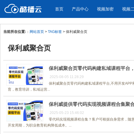
首页
产品中心
视频加密
视频
当前所在位置:
：
网站首页
>
TAG标签
> 保利威聚合页
产品与新功能
应用场景
保利威聚合页
视频加密防下载防录屏
酷播云 | 
企业宣传
产品宣传
教学课程全终端视频加密
免费稳定无广
企业视频宣传，提升企业形象
通过视频来展示产
防下载/防盗录/防录屏/防篡改
帮助企业视频
色
保利威聚合页零代码构建私域课程平台
2025-08-05 11:28:29
保利威聚合页零代码构建私域课程平台,不用开发AP
个人网站
工作汇报
育，教育培训，私域运营...
为个人网站、博客论坛，添加视频
工作场景的工作汇
内容
年会节目
保利威提供零代码实现视频课程合集聚
2025-05-23 15:46:02
零代码实现视频课程合集？客户可根据自身需求，随
开发周期，为职业教育机构降低成本。...