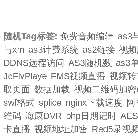
共1页/2条
随机Tag标签:
免费音频编辑
as3
与xm
as3计费系统
as2链接
视频
DDNS远程访问
AS3随机数
as3
JcFlvPlaye
FMS视频直播
视频转
取页面
数据加载
视频二维码加密
swf格式
splice
nginx下载速度
阿
维码
海康DVR
php日期记时
AE
卡直播
视频地址加密
Red5录视