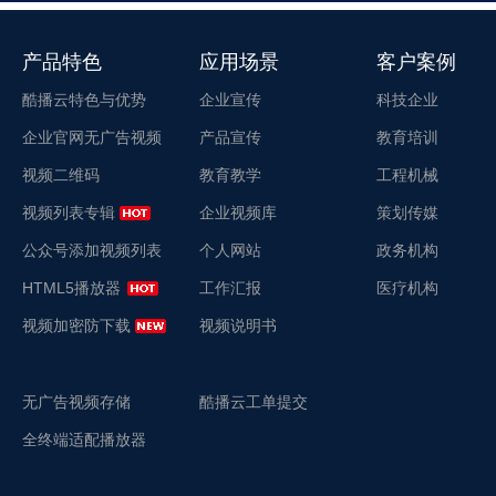
产品特色
应用场景
客户案例
酷播云特色与优势
企业宣传
科技企业
企业官网无广告视频
产品宣传
教育培训
视频二维码
教育教学
工程机械
视频列表专辑
企业视频库
策划传媒
公众号添加视频列表
个人网站
政务机构
HTML5播放器
工作汇报
医疗机构
视频加密防下载
视频说明书
无广告视频存储
酷播云工单提交
全终端适配播放器