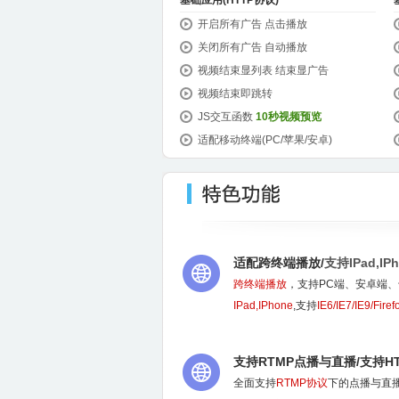
基础应用(HTTP协议)
开启所有广告
点击播放
关闭所有广告
自动播放
视频结束显列表
结束显广告
视频结束即跳转
JS交互函数
10秒视频预览
适配移动终端(PC/苹果/安卓)
适配跨终端播放/
支持IPad,IP
跨终端播放
，支持PC端、安卓端
IPad,IPhone
,支持
IE6/IE7/IE9/Fire
支持RTMP点播与直播/支持HT
全面支持
RTMP协议
下的点播与直