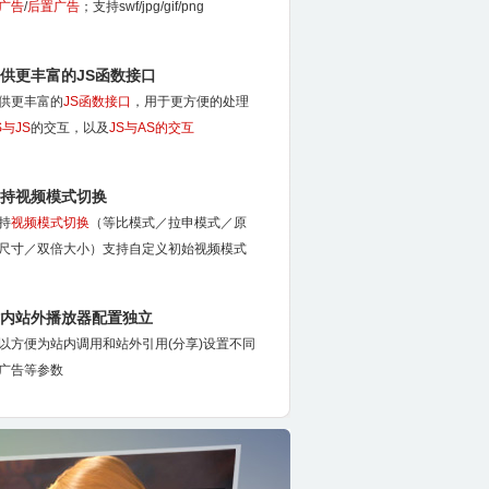
广告
/
后置广告
；支持swf/jpg/gif/png
供更丰富的JS函数接口
供更丰富的
JS函数接口
，用于更方便的处理
S与JS
的交互，以及
JS与AS的交互
持视频模式切换
持
视频模式切换
（等比模式／拉申模式／原
尺寸／双倍大小）支持自定义初始视频模式
内站外播放器配置独立
以方便为站内调用和站外引用(分享)设置不同
广告等参数