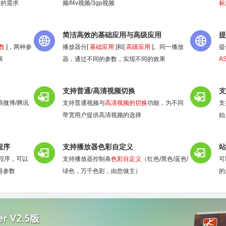
站的需求
频/f4v视频/3gp视频
标
简洁高效的基础应用与高级应用
提
数
]，两种参
播放器分[
基础应用
]和[
高级应用
]。同一播放
提
果
器，通过不同的参数，实现不同的效果
A
支持普通/高清视频切换
支
微博/腾讯
支持普通视频与
高清视频的切换
功能，为不同
支
带宽用户提供高清视频的选择
始
等程序
支持播放器色彩自定义
站
T程序，可以
支持播放器控制条
色彩自定义
（红色/黑色/蓝色/
可
器参数
绿色，万千色彩，由您做主）
的