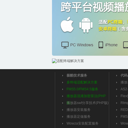
极酷技术服务
代码
多终端适配解决方案
播放
FMS5.0/FMS4.5服务
AS
播放器混淆加密算法(PHP
Fle
版)
播放器swf分享技术(PHP版)
Rt
播放器安装服务
RE
播放器定做服务
FM
Wowza安装配置服务
Wo