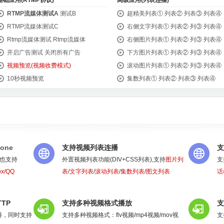
基础应用(RTMP协议)
高级应用(列表连播)
RTMP流媒体测试A
测试B
超精美列表①
列表②
列表③
列表④
RTMP流媒体测试C
右侧文字列表①
列表②
列③
列表④
Rtmp流媒体测试
Rtmp流媒体
右侧图片列表①
列表②
列③
列表④
开启广告测试
关闭所有广告
下方图片列表①
列表②
列③
列表④
视频预览(视频收费模式)
滚动图片列表①
列表②
列③
列表④
10秒视频预览
集数列表①
列表②
列表③
列表④
hone
支持视频列表连播
支
、也支持
外置视频列表功能(DIV+CSS列表),支持
图片列
支
fox/QQ
表
/
文字列表
/
滚动列表
/
集数列表
/
图文列表
话
TP
支持多种视频格式播放
支
播，同时支持
支持多种视频格式：flv视频/mp4视频/mov视
支