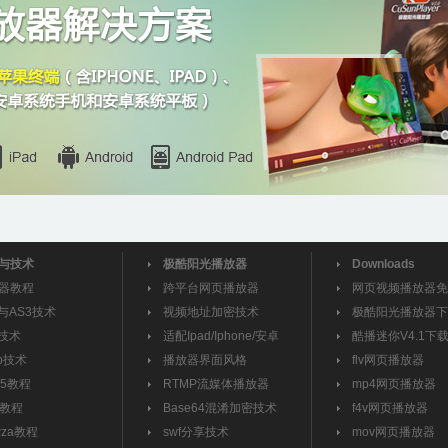
与技术
极酷阳光播放器
Downloads
器教程
跨平台网页播放器
网页视频播放器免
2与AS3技术
视频地址加密技术
极酷阳光播放器下
x技术
适配Ipad/Iphone/安卓
酷播迷你V4.1下
mp技术
播放器界面风格
flv网页播放器
D5教程
RTMP流媒体播放器
mp4网页播放器
S教程
Base64混淆加密技术
f4v网页播放器
wza教程
swf分享技术
mov网页播放器