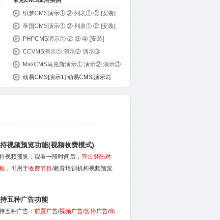
常见CMS应用实例
织梦CMS演示①
②
列表①
②
[安装]
帝国CMS演示①
②
列表①
②
[安装]
PHPCMS演示①
②
③
④
[安装]
CCVMS演示①
演示②
演示③
MaxCMS马克斯演示①
演示②
演示③
动易CMS[演示1] 动易CMS[演示2]
持视频预览功能(视频收费模式)
持视频预览：观看一段时间后，
弹出登陆对
框
，可用于
收费节目
/教育培训机构视频预览
持五种广告功能
持五种广告：
前置广告
/
视频广告
/
暂停广告
/
角